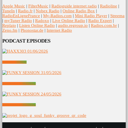
Apple Music
|
FilterMusic
|
Radioguide internet radio
|
Radioline
|
TuneIn
|
Radio.fr
|
Nobex Radio
|
Online Radio Box
|
RadioEnLigneFrance
|
My-Radios.com
|
Mini Radio Player
|
Streema
|
myTuner Radio
|
Radoxo
|
Live Online Radio
|
Radio Expert
|
Replaio
|
Listen Online Radio
|
audio.regroup.io
|
Radios.com.br
|
Zeno.fm
|
Phonostar.de
|
Internet Radio
PODCAST EPISODES
HAXX303 01/06/2026
FUNKY SESSION 31/05/2026
FUNKY SESSION 24/05/2026