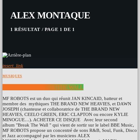
ALEX MONTAQUE
1 RÉSULTAT / PAGE 1 DE 1
insert_link
MUSIQUES
MF ROBOTS – BREAK THE WALL
MF ROBOTS est un duo qui réunit JAN KINCAID, batteur et
membre des mythiques THE BRAND NEW HEAVIES, et DAWN
JOSEPH (chanteuse et collaboratrice de THE BRAND NEW
HEAVIES, CEELO GREEN, ERIC CLAPTON ou encore KYLIE
MINOGUE…). ACHETER CE DISQUE Avec leur second
album "Break The Wall " qui vient de sortir sur le label BBE Music,
MF ROBOTS propose un concentré de sons R&B, Soul, Funk, Disco
et Jazz accompagné par les musiciens ALEX