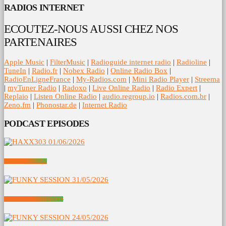
RADIOS INTERNET
ECOUTEZ-NOUS AUSSI CHEZ NOS
PARTENAIRES
Apple Music
|
FilterMusic
|
Radioguide internet radio
|
Radioline
|
TuneIn
|
Radio.fr
|
Nobex Radio
|
Online Radio Box
|
RadioEnLigneFrance
|
My-Radios.com
|
Mini Radio Player
|
Streema
|
myTuner Radio
|
Radoxo
|
Live Online Radio
|
Radio Expert
|
Replaio
|
Listen Online Radio
|
audio.regroup.io
|
Radios.com.br
|
Zeno.fm
|
Phonostar.de
|
Internet Radio
PODCAST EPISODES
HAXX303 01/06/2026
FUNKY SESSION 31/05/2026