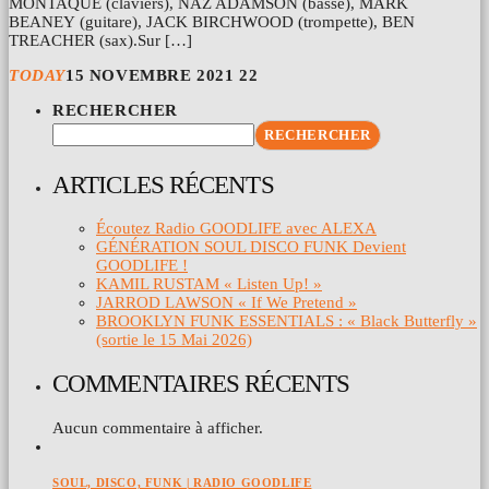
MONTAQUE (claviers), NAZ ADAMSON (basse), MARK
BEANEY (guitare), JACK BIRCHWOOD (trompette), BEN
TREACHER (sax).Sur […]
TODAY
15 NOVEMBRE 2021
22
RECHERCHER
RECHERCHER
ARTICLES RÉCENTS
Écoutez Radio GOODLIFE avec ALEXA
GÉNÉRATION SOUL DISCO FUNK Devient
GOODLIFE !
KAMIL RUSTAM « Listen Up! »
JARROD LAWSON « If We Pretend »
BROOKLYN FUNK ESSENTIALS : « Black Butterfly »
(sortie le 15 Mai 2026)
COMMENTAIRES RÉCENTS
Aucun commentaire à afficher.
SOUL, DISCO, FUNK | RADIO GOODLIFE