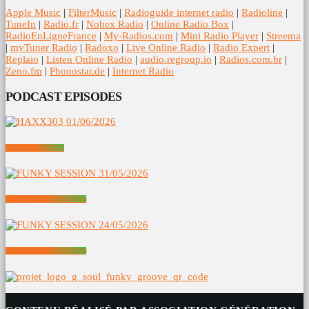
Apple Music
|
FilterMusic
|
Radioguide internet radio
|
Radioline
|
TuneIn
|
Radio.fr
|
Nobex Radio
|
Online Radio Box
|
RadioEnLigneFrance
|
My-Radios.com
|
Mini Radio Player
|
Streema
|
myTuner Radio
|
Radoxo
|
Live Online Radio
|
Radio Expert
|
Replaio
|
Listen Online Radio
|
audio.regroup.io
|
Radios.com.br
|
Zeno.fm
|
Phonostar.de
|
Internet Radio
PODCAST EPISODES
HAXX303 01/06/2026
FUNKY SESSION 31/05/2026
FUNKY SESSION 24/05/2026