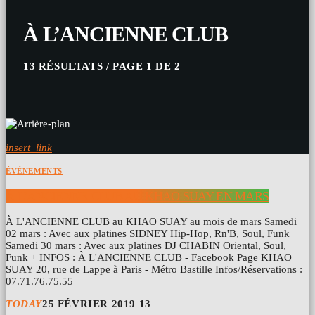
À L’ANCIENNE CLUB
13 RÉSULTATS / PAGE 1 DE 2
insert_link
ÉVÉNEMENTS
À L’ANCIENNE CLUB AU KHAO SUAY EN MARS
À L'ANCIENNE CLUB au KHAO SUAY au mois de mars Samedi
02 mars : Avec aux platines SIDNEY Hip-Hop, Rn'B, Soul, Funk
Samedi 30 mars : Avec aux platines DJ CHABIN Oriental, Soul,
Funk + INFOS : À L'ANCIENNE CLUB - Facebook Page KHAO
SUAY 20, rue de Lappe à Paris - Métro Bastille Infos/Réservations :
07.71.76.75.55
TODAY
25 FÉVRIER 2019
13