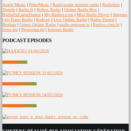
Apple Music
|
FilterMusic
|
Radioguide internet radio
|
Radioline
|
TuneIn
|
Radio.fr
|
Nobex Radio
|
Online Radio Box
|
RadioEnLigneFrance
|
My-Radios.com
|
Mini Radio Player
|
Streema
|
myTuner Radio
|
Radoxo
|
Live Online Radio
|
Radio Expert
|
Replaio
|
Listen Online Radio
|
audio.regroup.io
|
Radios.com.br
|
Zeno.fm
|
Phonostar.de
|
Internet Radio
PODCAST EPISODES
HAXX303 01/06/2026
FUNKY SESSION 31/05/2026
FUNKY SESSION 24/05/2026
CONTENU RÉALISÉ PAR ASSOCIATION GÉNÉRATION